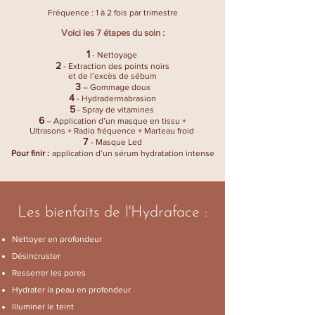
Fréquence : 1 à 2 fois par trimestre
Voici les 7 étapes du soin :
1
- Nettoyage
2
- Extraction des points noirs
et de l’excès de sébum
3
– Gommage doux
4
- Hydradermabrasion
5
- Spray de vitamines
6
– Application d’un masque en tissu +
Ultrasons + Radio fréquence + Marteau froid
7
- Masque Led
Pour finir :
application d’un sérum hydratation intense
Les bienfaits de l'Hydraface :
Nettoyer en profondeur
Désincruster
Resserrer les pores
Hydrater la peau en profondeur
Illuminer le teint